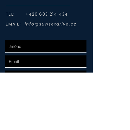
TEL:
+420 603 214 434
EMAIL:
info@sunsetdrive.cz
ODESLAT